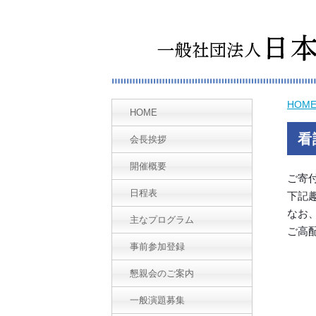
HOM
HOME
看
会長挨拶
開催概要
ご寄
日程表
下記
なお
主なプログラム
ご高
事前参加登録
懇親会のご案内
一般演題募集